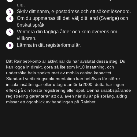
dig.
Skriv ditt namn, e-postadress och ett säkert lösenord.
Om du uppmanas till det, välj ditt land (Sverige) och
önskat språk.
Verifiera din lagliga ålder och kom överens om
villkoren.
Lämna in ditt registerformulär.
Ditt Rainbet-konto är aktivt när du har avslutat dessa steg. Du
kan logga in direkt, göra så lite som kr10 insättning, och
undersöka hela spektrumet av mobila casino kapacitet.
Standard verifieringsdokumentation kan behövas för större
initiala insättningar eller uttag utanför kr2000; detta har ingen
effekt på din första registrering eller spel. Denna snabbspårande
registrering garanterar att du, även när du är på språng, aldrig
missar ett ögonblick av handlingen på Rainbet.