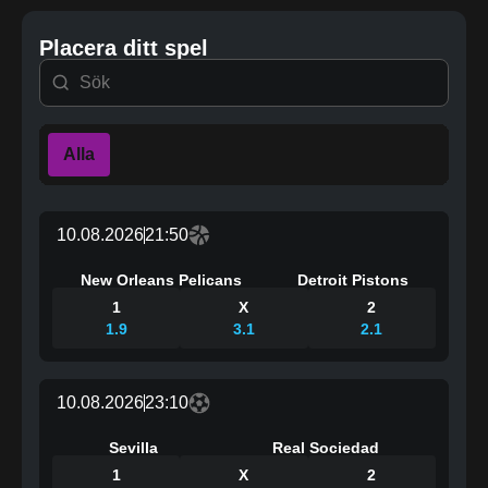
Placera ditt spel
Alla
10.08.2026
21:50
New Orleans Pelicans
Detroit Pistons
1
X
2
1.9
3.1
2.1
10.08.2026
23:10
Sevilla
Real Sociedad
1
X
2