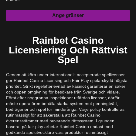
Ange gränser
Rainbet Casino
Licensiering Och Rättvist
Spel
Genom att köra under internationellt accepterade spellicenser
ger Rainbet Casino Licensing och Fair Play spelarskydd högsta
prioritet. Strikt regelefterlevnad av kasinot garanterar en säker
och öppen omgivning för besökare från Sverige och vidare.
Först efter noggranna inspektioner utfärdas licenser, därför
måste operatören behålla starka system mot penningtvätt,
bedrägerier och spel för minderåriga. Varje policy kontrolleras
rutinmässigt för att säkerställa att Rainbet Casino
överensstämmer med nuvarande rättssystem. I grunden
baserat på fair play arbetar Rainbet Casino endast med
godkända spelutvecklare vars produkter rutinmässigt