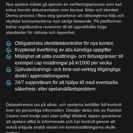
Nya spelare måste gå igenom en verifieringsprocess som kan
kräva korrekt dokumentation som bevisar ålder och identitet.
Denna process i flera steg garanterar att rättsreglerna följs och
skyddar konsumenterna mot oärligt beteende. På plattformen
bidrar regelbundna revisioner till att upprätthålla höga
standarder för rättvisa och öppenhet.
Obligatoriska identitetskontroller för nya konton
Krypterad överföring av alla känsliga uppgifter
Möjlighet att sätta insättnings- och förlustgränser: till
exempel cap insättningar på kr1000 per vecka
Självuteslutnings- och time-out-verktyg tillgängliga
direkt i appinställningarna
24/7 supportteam för att hjälpa till med eventuella
säkerhets- eller spelarvälfärdsproblem
Datasekretess tas på allvar, och spelarna behåller full kontroll
över sin personliga information. Detaljer delas inte av Rainbet
Casino med tredje part utan tydligt tillstånd. Appen garanterar
att spelare alltid är informerade och har kontroll genom att
också erbjuda snabb varsel om kontoinställningarna skulle
ändras.