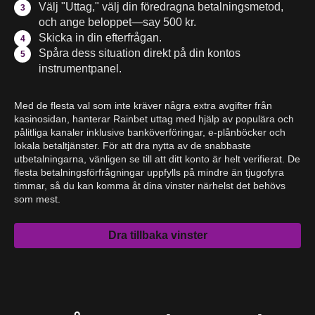
Välj "Uttag," välj din föredragna betalningsmetod,
och ange beloppet—say 500 kr.
Skicka in din efterfrågan.
Spåra dess situation direkt på din kontos
instrumentpanel.
Med de flesta val som inte kräver några extra avgifter från
kasinosidan, hanterar Rainbet uttag med hjälp av populära och
pålitliga kanaler inklusive banköverföringar, e-plånböcker och
lokala betaltjänster. För att dra nytta av de snabbaste
utbetalningarna, vänligen se till att ditt konto är helt verifierat. De
flesta betalningsförfrågningar uppfylls på mindre än tjugofyra
timmar, så du kan komma åt dina vinster närhelst det behövs
som mest.
Dra tillbaka vinster