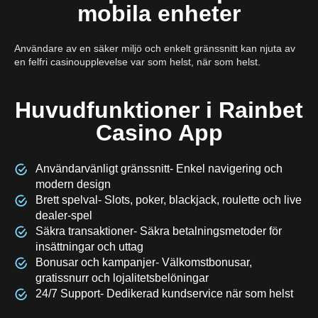
mobila enheter
Användare av en säker miljö och enkelt gränssnitt kan njuta av
en felfri casinoupplevelse var som helst, när som helst.
Huvudfunktioner i Rainbet
Casino App
Användarvänligt gränssnitt- Enkel navigering och
modern design
Brett spelval- Slots, poker, blackjack, roulette och live
dealer-spel
Säkra transaktioner- Säkra betalningsmetoder för
insättningar och uttag
Bonusar och kampanjer- Välkomstbonusar,
gratissnurr och lojalitetsbelöningar
24/7 Support- Dedikerad kundservice när som helst