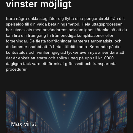
vinster möjligt
Bara några enkla steg låter dig flytta dina pengar direkt från ditt
spelsaldo till din valda betalningsmetod. Hela uttagsprocessen
har utvecklats med användarens bekvämlighet i åtanke så att du
kan fira din framgång fri från onödiga komplikationer eller
förseningar. De flesta förfrågningar hanteras automatiskt, och
du kommer snabbt att få betalt till ditt konto. Beroende på din
kontostatus och verifieringsgrad tycker även nya användare att
det är enkelt att starta och spåra uttag på upp till kr10000
dagligen tack vare ett förenklat gränssnitt och transparenta
procedurer.
Max vinst