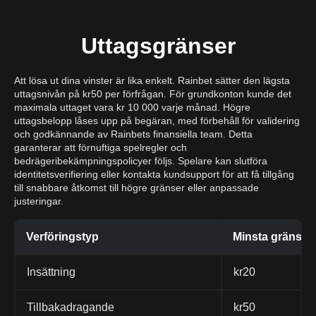
Uttagsgränser
Att lösa ut dina vinster är lika enkelt. Rainbet sätter den lägsta
uttagsnivån på kr50 per förfrågan. För grundkonton kunde det
maximala uttaget vara kr 10 000 varje månad. Högre
uttagsbelopp låses upp på begäran, med förbehåll för validering
och godkännande av Rainbets finansiella team. Detta
garanterar att förnuftiga spelregler och
bedrägeribekämpningspolicyer följs. Spelare kan slutföra
identitetsverifiering eller kontakta kundsupport för att få tillgång
till snabbare åtkomst till högre gränser eller anpassade
justeringar.
Verföringstyp
Minsta gräns
Insättning
kr20
Tillbakadragande
kr50