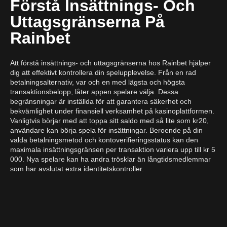
Förstå Insättnings- Och
Uttagsgränserna På
Rainbet
Att förstå insättnings- och uttagsgränserna hos Rainbet hjälper
dig att effektivt kontrollera din spelupplevelse. Från en rad
betalningsalternativ, var och en med lägsta och högsta
transaktionsbelopp, låter appen spelare välja. Dessa
begränsningar är inställda för att garantera säkerhet och
bekvämlighet under finansiell verksamhet på kasinoplattformen.
Vanligtvis börjar med att toppa sitt saldo med så lite som kr20,
användare kan börja spela för insättningar. Beroende på din
valda betalningsmetod och kontoverifieringsstatus kan den
maximala insättningsgränsen per transaktion variera upp till kr 5
000. Nya spelare kan ha andra trösklar än långtidsmedlemmar
som har avslutat extra identitetskontroller.