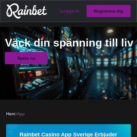
Logga in
Registrera dig
Väck din spänning till liv
Spela nu
Hem
App
Rainbet Casino App Sverige Erbjuder