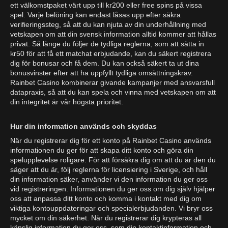
ett välkomstpaket värt upp till kr200 eller free spins på vissa
spel. Varje belöning kan endast låsas upp efter säkra
verifieringssteg, så att du kan njuta av din underhållning med
vetskapen om att din svensk information alltid kommer att hållas
privat. Så länge du följer de tydliga reglerna, som att sätta in
kr50 för att få ett matchat erbjudande, kan du säkert registrera
dig för bonusar och få dem. Du kan också säkert ta ut dina
bonusvinster efter att ha uppfyllt tydliga omsättningskrav.
Rainbet Casino kombinerar givande kampanjer med ansvarsfull
datapraxis, så att du kan spela och vinna med vetskapen om att
din integritet är vår högsta prioritet.
Hur din information används och skyddas
När du registrerar dig för ett konto på Rainbet Casino används
informationen du ger för att skapa ditt konto och göra din
spelupplevelse roligare. För att försäkra dig om att du är den du
säger att du är, följ reglerna för licensiering i Sverige, och håll
din information säker, använder vi den information du ger oss
vid registreringen. Informationen du ger oss om dig själv hjälper
oss att anpassa ditt konto och komma i kontakt med dig om
viktiga kontouppdateringar och specialerbjudanden. Vi bryr oss
mycket om din säkerhet. När du registrerar dig krypteras all
känslig information du ger oss, som din kontaktinformation och