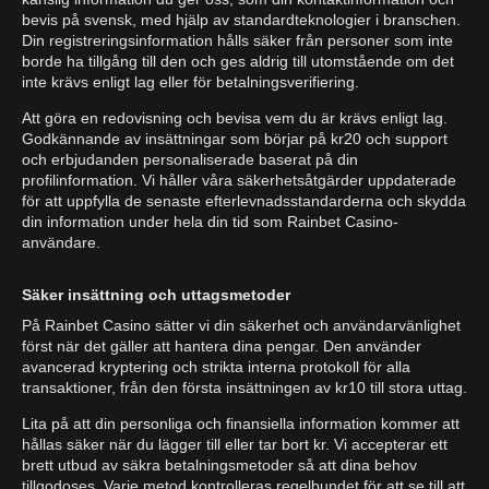
bevis på svensk, med hjälp av standardteknologier i branschen.
Din registreringsinformation hålls säker från personer som inte
borde ha tillgång till den och ges aldrig till utomstående om det
inte krävs enligt lag eller för betalningsverifiering.
Att göra en redovisning och bevisa vem du är krävs enligt lag.
Godkännande av insättningar som börjar på kr20 och support
och erbjudanden personaliserade baserat på din
profilinformation. Vi håller våra säkerhetsåtgärder uppdaterade
för att uppfylla de senaste efterlevnadsstandarderna och skydda
din information under hela din tid som Rainbet Casino-
användare.
Säker insättning och uttagsmetoder
På Rainbet Casino sätter vi din säkerhet och användarvänlighet
först när det gäller att hantera dina pengar. Den använder
avancerad kryptering och strikta interna protokoll för alla
transaktioner, från den första insättningen av kr10 till stora uttag.
Lita på att din personliga och finansiella information kommer att
hållas säker när du lägger till eller tar bort kr. Vi accepterar ett
brett utbud av säkra betalningsmetoder så att dina behov
tillgodoses. Varje metod kontrolleras regelbundet för att se till att