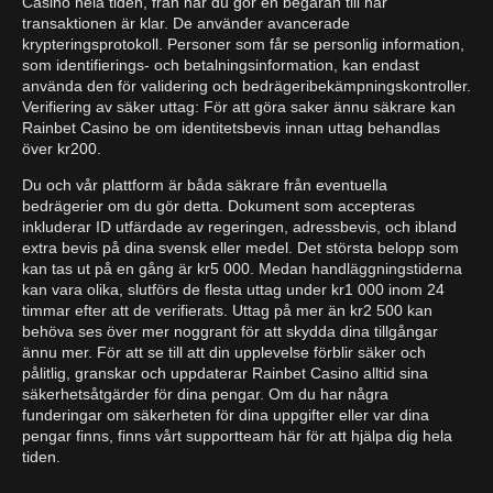
Casino hela tiden, från när du gör en begäran till när
transaktionen är klar. De använder avancerade
krypteringsprotokoll. Personer som får se personlig information,
som identifierings- och betalningsinformation, kan endast
använda den för validering och bedrägeribekämpningskontroller.
Verifiering av säker uttag: För att göra saker ännu säkrare kan
Rainbet Casino be om identitetsbevis innan uttag behandlas
över kr200.
Du och vår plattform är båda säkrare från eventuella
bedrägerier om du gör detta. Dokument som accepteras
inkluderar ID utfärdade av regeringen, adressbevis, och ibland
extra bevis på dina svensk eller medel. Det största belopp som
kan tas ut på en gång är kr5 000. Medan handläggningstiderna
kan vara olika, slutförs de flesta uttag under kr1 000 inom 24
timmar efter att de verifierats. Uttag på mer än kr2 500 kan
behöva ses över mer noggrant för att skydda dina tillgångar
ännu mer. För att se till att din upplevelse förblir säker och
pålitlig, granskar och uppdaterar Rainbet Casino alltid sina
säkerhetsåtgärder för dina pengar. Om du har några
funderingar om säkerheten för dina uppgifter eller var dina
pengar finns, finns vårt supportteam här för att hjälpa dig hela
tiden.