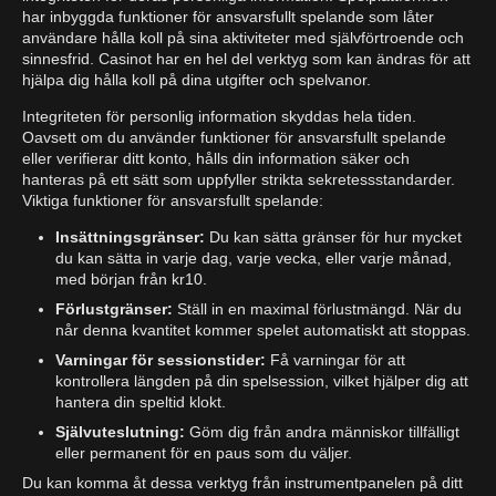
har inbyggda funktioner för ansvarsfullt spelande som låter
användare hålla koll på sina aktiviteter med självförtroende och
sinnesfrid. Casinot har en hel del verktyg som kan ändras för att
hjälpa dig hålla koll på dina utgifter och spelvanor.
Integriteten för personlig information skyddas hela tiden.
Oavsett om du använder funktioner för ansvarsfullt spelande
eller verifierar ditt konto, hålls din information säker och
hanteras på ett sätt som uppfyller strikta sekretessstandarder.
Viktiga funktioner för ansvarsfullt spelande:
Insättningsgränser:
Du kan sätta gränser för hur mycket
du kan sätta in varje dag, varje vecka, eller varje månad,
med början från kr10.
Förlustgränser:
Ställ in en maximal förlustmängd. När du
når denna kvantitet kommer spelet automatiskt att stoppas.
Varningar för sessionstider:
Få varningar för att
kontrollera längden på din spelsession, vilket hjälper dig att
hantera din speltid klokt.
Självuteslutning:
Göm dig från andra människor tillfälligt
eller permanent för en paus som du väljer.
Du kan komma åt dessa verktyg från instrumentpanelen på ditt