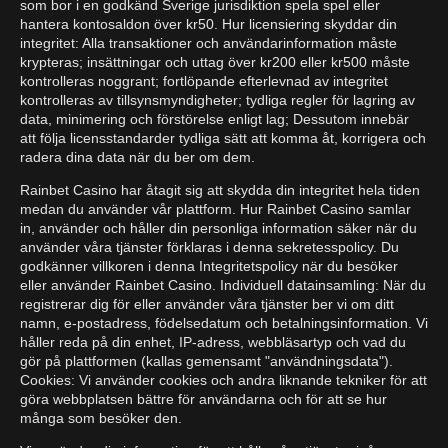
som bor i en godkänd Sverige jurisdiktion spela spel eller
hantera kontosaldon över kr50. Hur licensiering skyddar din
integritet: Alla transaktioner och användarinformation måste
krypteras; insättningar och uttag över kr200 eller kr500 måste
kontrolleras noggrant; fortlöpande efterlevnad av integritet
kontrolleras av tillsynsmyndigheter; tydliga regler för lagring av
data, minimering och förstörelse enligt lag; Dessutom innebär
att följa licensstandarder tydliga sätt att komma åt, korrigera och
radera dina data när du ber om dem.
Rainbet Casino har åtagit sig att skydda din integritet hela tiden
medan du använder vår plattform. Hur Rainbet Casino samlar
in, använder och håller din personliga information säker när du
använder våra tjänster förklaras i denna sekretesspolicy. Du
godkänner villkoren i denna Integritetspolicy när du besöker
eller använder Rainbet Casino. Individuell datainsamling: När du
registrerar dig för eller använder våra tjänster ber vi om ditt
namn, e-postadress, födelsedatum och betalningsinformation. Vi
håller reda på din enhet, IP-adress, webbläsartyp och vad du
gör på plattformen (kallas gemensamt "användningsdata").
Cookies: Vi använder cookies och andra liknande tekniker för att
göra webbplatsen bättre för användarna och för att se hur
många som besöker den.