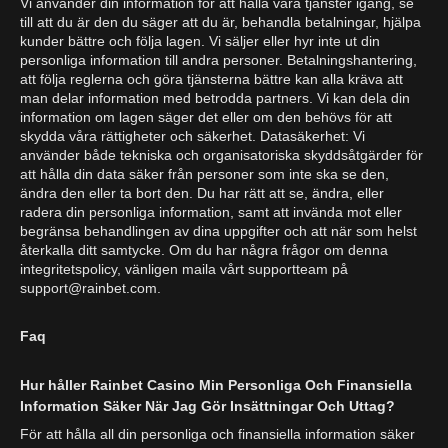
Vi använder din information för att hålla våra tjänster igång, se
till att du är den du säger att du är, behandla betalningar, hjälpa
kunder bättre och följa lagen. Vi säljer eller hyr inte ut din
personliga information till andra personer. Betalningshantering,
att följa reglerna och göra tjänsterna bättre kan alla kräva att
man delar information med betrodda partners. Vi kan dela din
information om lagen säger det eller om den behövs för att
skydda våra rättigheter och säkerhet. Datasäkerhet: Vi
använder både tekniska och organisatoriska skyddsåtgärder för
att hålla din data säker från personer som inte ska se den,
ändra den eller ta bort den. Du har rätt att se, ändra, eller
radera din personliga information, samt att invända mot eller
begränsa behandlingen av dina uppgifter och att när som helst
återkalla ditt samtycke. Om du har några frågor om denna
integritetspolicy, vänligen maila vårt supportteam på
support@rainbet.com
.
Faq
Hur håller Rainbet Casino Min Personliga Och Finansiella
Information Säker När Jag Gör Insättningar Och Uttag?
För att hålla all din personliga och finansiella information säker