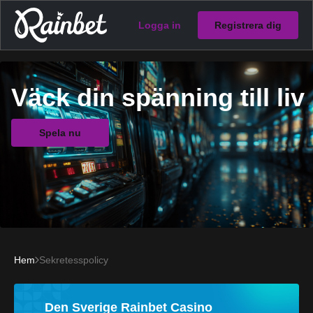
Logga in
Registrera dig
Väck din spänning till liv
Spela nu
Hem
Sekretesspolicy
Den Sverige Rainbet Casino