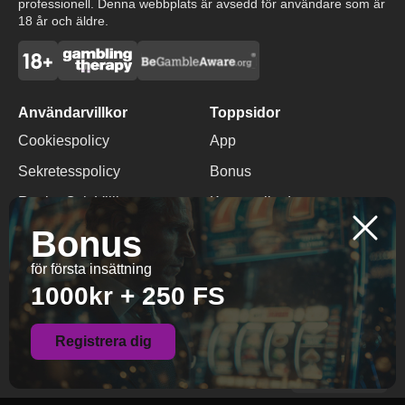
professionell. Denna webbplats är avsedd för användare som är
18 år och äldre.
Användarvillkor
Toppsidor
Cookiespolicy
App
Sekretesspolicy
Bonus
Regler Och Villkor
Kampanjkod
Bonus
Ansvarsfullt spelande
Ingen insättningsbonus
för första insättning
Kontakter
1000kr + 250 FS
+46738901234
info@rainbets.se
Registrera dig
© 2026 All Rights
Reserved.