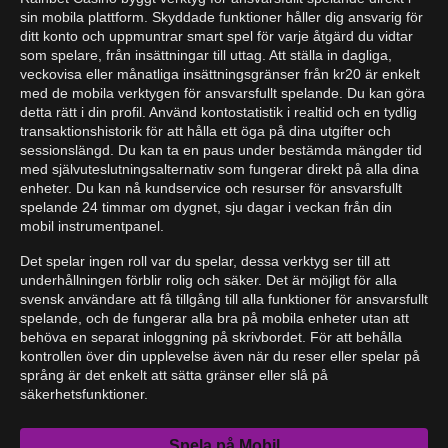
sin mobila plattform. Skyddade funktioner håller dig ansvarig för
ditt konto och uppmuntrar smart spel för varje åtgärd du vidtar
som spelare, från insättningar till uttag. Att ställa in dagliga,
veckovisa eller månatliga insättningsgränser från kr20 är enkelt
med de mobila verktygen för ansvarsfullt spelande. Du kan göra
detta rätt i din profil. Använd kontostatistik i realtid och en tydlig
transaktionshistorik för att hålla ett öga på dina utgifter och
sessionslängd. Du kan ta en paus under bestämda mängder tid
med självuteslutningsalternativ som fungerar direkt på alla dina
enheter. Du kan nå kundservice och resurser för ansvarsfullt
spelande 24 timmar om dygnet, sju dagar i veckan från din
mobil instrumentpanel.
Det spelar ingen roll var du spelar, dessa verktyg ser till att
underhållningen förblir rolig och säker. Det är möjligt för alla
svensk användare att få tillgång till alla funktioner för ansvarsfullt
spelande, och de fungerar alla bra på mobila enheter utan att
behöva en separat inloggning på skrivbordet. För att behålla
kontrollen över din upplevelse även när du reser eller spelar på
språng är det enkelt att sätta gränser eller slå på
säkerhetsfunktioner.
Spela på Mobil