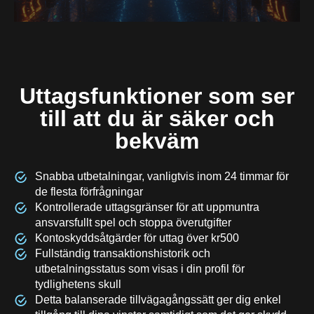
Uttagsfunktioner som ser
till att du är säker och
bekväm
Snabba utbetalningar, vanligtvis inom 24 timmar för
de flesta förfrågningar
Kontrollerade uttagsgränser för att uppmuntra
ansvarsfullt spel och stoppa överutgifter
Kontoskyddsåtgärder för uttag över kr500
Fullständig transaktionshistorik och
utbetalningsstatus som visas i din profil för
tydlighetens skull
Detta balanserade tillvägagångssätt ger dig enkel