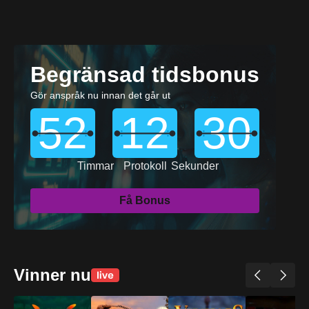
Begränsad tidsbonus
Gör anspråk nu innan det går ut
52
12
28
Timmar
Protokoll
Sekunder
Få Bonus
Vinner nu