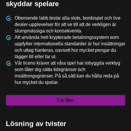
skyddar spelare
Oberoende labb testar alla slots, bordsspel och live
dealer-upplevelser för att se till att de verkligen är
slumpmässiga och konsekventa.
Att använda helt krypterade betalningssystem som
uppfyller internationella standarder är hur insättningar
och uttag hanteras, oavsett hur mycket pengar du
lägger till eller tar ut.
Vår licens kräver att våra spel har inbyggda verktyg
som låter dig sätta tidsgränser och
insättningsgränser. På så sätt kan du hålla reda på
hur mycket du spelar.
Lär Mer
Lösning av tvister