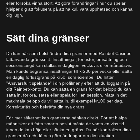
eller försöka vinna stort. Att göra förändringar i hur du spelar
hjälper dig att fokusera på att ha kul, vara upphetsad och känna
dig lugn.
Sätt dina gränser
Du kan när som helst ändra dina gränser med Rainbet Casinos
lättanvända gränssnitt. Insättningar, förluster, omsättning och
sessionslängd kan ställas in dagligen, veckovis eller månadsvis.
Man kunde begränsa insättningar till kr200 per vecka eller sätta
en daglig förlustgräns på kr50, som exempel. Du hittar
"Ansvarsfullt spelande" i din profilmeny efter att du loggat in på
ditt Rainbet-konto. Du kan sätta en gräns för det belopp du kan
sätta in, förlora, satsa eller spela för i en session. Mata in det
maximala belopp du vill sätta in, till exempel kr100 per dag.
Korrekturläs och bekräfta din nya gräns.
För mer säkerhet kan gränserna sänkas direkt. För att hjälpa
människor att fatta smarta beslut måste de vänta en viss tid
innan de kan höja eller sänka en gräns. Du bör kontrollera dina
gränser då och då och göra ändringar om din situation