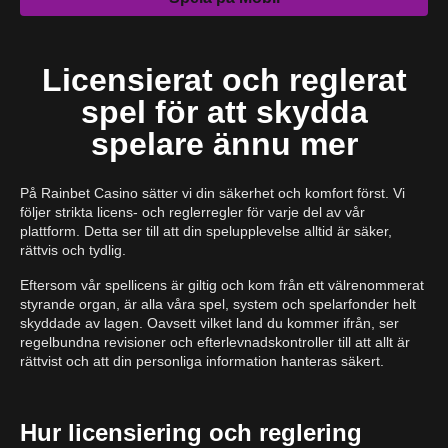
Licensierat och reglerat
spel för att skydda
spelare ännu mer
På Rainbet Casino sätter vi din säkerhet och komfort först. Vi
följer strikta licens- och reglerregler för varje del av vår
plattform. Detta ser till att din spelupplevelse alltid är säker,
rättvis och tydlig.
Eftersom vår spellicens är giltig och kom från ett välrenommerat
styrande organ, är alla våra spel, system och spelarfonder helt
skyddade av lagen. Oavsett vilket land du kommer ifrån, ser
regelbundna revisioner och efterlevnadskontroller till att allt är
rättvist och att din personliga information hanteras säkert.
Hur licensiering och reglering