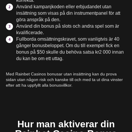
korrekta.
Använd kampanjkoden eller erbjudandet utan
insättning som visas på din instrumentpanel för att
göra anspråk på den.
Använd din bonus på slots och andra spel som är
kvalificerade.
Fullborda omsättningskravet, som vanligtvis är 40
gånger bonusbeloppet. Om du till exempel fick en
bonus på $50 skulle du behöva satsa kr2 000 innan
du kan be om ett uttag.
Med Rainbet Casinos bonusar utan insättning kan du prova
sidan utan någon risk och kanske till och med ta ut dina vinster
efter att ha uppfyllt alla bonusvillkor.
Hur man aktiverar din