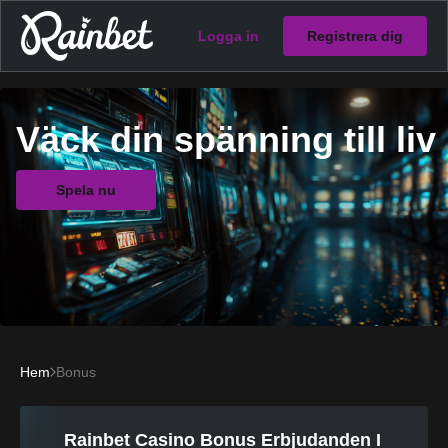
Logga in
Registrera dig
Väck din spänning till liv
Spela nu
Hem
Bonus
Rainbet Casino Bonus Erbjudanden I