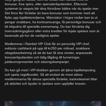
bonusar, free spins, eller specialerbjudanden. Eftersom
systemet är stegvis blir dina förmåner bättre när du spelar mer.
Det finns fler fördelar än bara bonusar som kommer med att
flytta upp lojalitetsnivåerna. Människor i högre nivåer kan ta ut
pengar snabbare, ha kontoansvariga, få personliga bonusar och
bli inbjudna till speciella evenemang. Du kan förvänta dig
överraskningsgåvor eller extra krediter för lojala spelare som är
baserade på hur de vanligtvis spelar.
Medlemmar i Rainbet VIP Club får en personlig VIP-chef,
exklusiv cashback på upp till kr250 per månad, snabbare
uttagsbearbetning så att de kan få sina vinster, anpassade
bonuserbjudanden och tidig tillgång till turneringar,
jubileumspresenter och säsongskampanjer.
Du kan gå med i VIP-klubben genom att tjäna lojalitetspoäng
och spela regelbundet. Så att endast de mest aktiva
medlemmarna får dessa speciella fördelar, kasinoteamet tittar
på aktivitet och bjuder in spelare som uppfyller kraven.