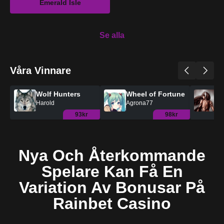
Emerald Isle
Se alla
Våra Vinnare
Wolf Hunters
Wheel of Fortune
Do
Harold
Agrona77
Dri
93kr
98kr
Nya Och Återkommande
Spelare Kan Få En
Variation Av Bonusar På
Rainbet Casino