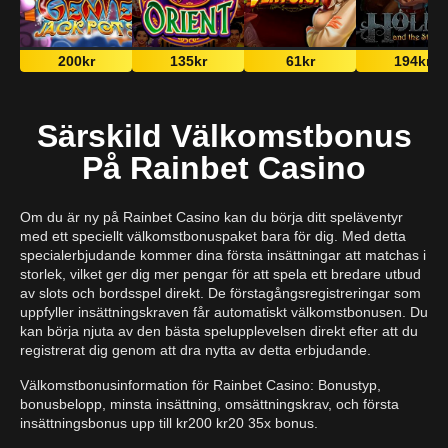
200kr
135kr
61kr
194kr
Särskild Välkomstbonus
På Rainbet Casino
Om du är ny på Rainbet Casino kan du börja ditt speläventyr
med ett speciellt välkomstbonuspaket bara för dig. Med detta
specialerbjudande kommer dina första insättningar att matchas i
storlek, vilket ger dig mer pengar för att spela ett bredare utbud
av slots och bordsspel direkt. De förstagångsregistreringar som
uppfyller insättningskraven får automatiskt välkomstbonusen. Du
kan börja njuta av den bästa spelupplevelsen direkt efter att du
registrerat dig genom att dra nytta av detta erbjudande.
Välkomstbonusinformation för Rainbet Casino: Bonustyp,
bonusbelopp, minsta insättning, omsättningskrav, och första
insättningsbonus upp till kr200 kr20 35x bonus.