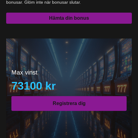
bonusar. Glöm inte när bonusar slutar.
Hämta din bonus
Max vinst
73100 kr
Registrera dig