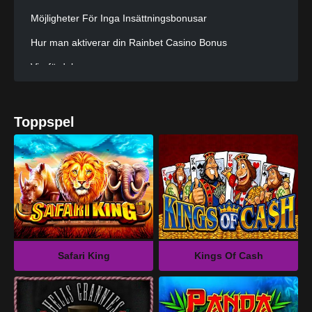
Möjligheter För Inga Insättningsbonusar
Hur man aktiverar din Rainbet Casino Bonus
Vip-fördelar
Snabb registrering för bonusåtkomst
Insättningsalternativ För Snabb Bonusfinansiering
Toppspel
Att dra tillbaka dina kasinovinster är enkelt
Viktiga Bonusregler
Säkerhet, licensiering och spelarskydd
Bonus på Rainbet Casino
Safari King
Kings Of Cash