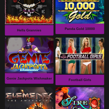
Panda Gold 10000
Hells Grannies
Genie Jackpots Wishmaker
Football Girls