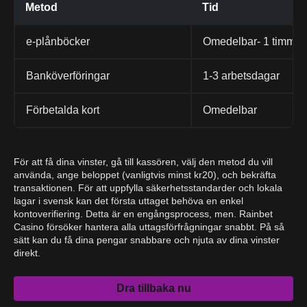
Metod
Tid
e-plånböcker
Omedelbar- 1 timme
Banköverföringar
1-3 arbetsdagar
Förbetalda kort
Omedelbar
För att få dina vinster, gå till kassören, välj den metod du vill
använda, ange beloppet (vanligtvis minst kr20), och bekräfta
transaktionen. För att uppfylla säkerhetsstandarder och lokala
lagar i svensk kan det första uttaget behöva en enkel
kontoverifiering. Detta är en engångsprocess, men. Rainbet
Casino försöker hantera alla uttagsförfrågningar snabbt. På så
sätt kan du få dina pengar snabbare och njuta av dina vinster
direkt.
Dra tillbaka nu