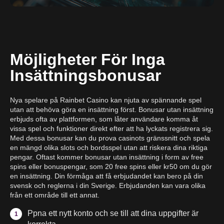
Möjligheter För Inga
Insättningsbonusar
Nya spelare på Rainbet Casino kan njuta av spännande spel
utan att behöva göra en insättning först. Bonusar utan insättning
erbjuds ofta av plattformen, som låter användare komma åt
vissa spel och funktioner direkt efter att ha lyckats registrera sig.
Med dessa bonusar kan du prova casinots gränssnitt och spela
en mängd olika slots och bordsspel utan att riskera dina riktiga
pengar. Oftast kommer bonusar utan insättning i form av free
spins eller bonuspengar, som 20 free spins eller kr50 om du gör
en insättning. Din förmåga att få erbjudandet kan bero på din
svensk och reglerna i din Sverige. Erbjudanden kan vara olika
från ett område till ett annat.
Ppna ett nytt konto och se till att dina uppgifter är